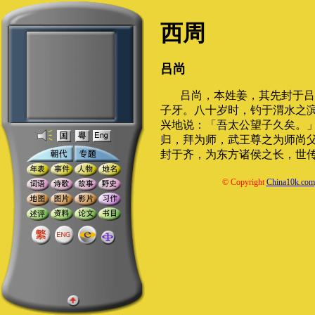
西周
吕尚
吕尚，本姓姜，其先封于吕
子牙。八十岁时，钓于渭水之
兴地说：「吾太公望子久矣。
归，拜为师，武王尊之为师尚
封于齐，为东方诸侯之长，世
© Copyright
China10k.com