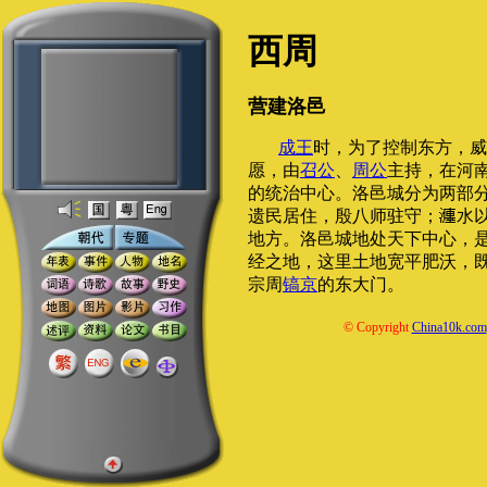
西周
营建洛邑
成王
时，为了控制东方，威
愿，由
召公
、
周公
主持，在河
的统治中心。洛邑城分为两部
遗民居住，殷八师驻守；
水
地方。洛邑城地处天下中心，
经之地，这里土地宽平肥沃，
宗周
镐京
的东大门。
© Copyright
China10k.com