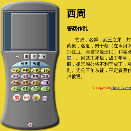
西周
管蔡作乱
管叔，名鲜，
武王
之弟，封
蔡叔，名度，封于蔡（在今河
别在卫、庸监视殷遗民，和霍
监
」。周武王死后，成王年幼
服，扬言周公将不利于成王，
乱。周公三年东征，平定管蔡
叔被逐。
© Copyright
China10k.com